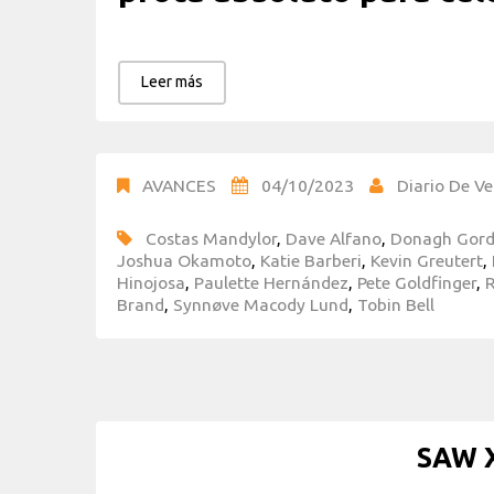
Leer más
AVANCES
04/10/2023
Diario De Ve
Costas Mandylor
,
Dave Alfano
,
Donagh Gor
Joshua Okamoto
,
Katie Barberi
,
Kevin Greutert
,
Hinojosa
,
Paulette Hernández
,
Pete Goldfinger
,
Brand
,
Synnøve Macody Lund
,
Tobin Bell
SAW X