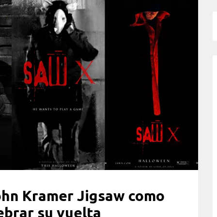
ohn Kramer Jigsaw como
ebrar su vuelta