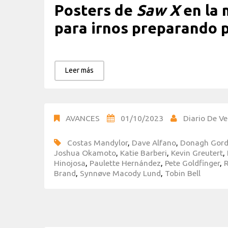
Posters de
Saw X
en la 
para irnos preparando p
Leer más
AVANCES
01/10/2023
Diario De Ve
Costas Mandylor
,
Dave Alfano
,
Donagh Gor
Joshua Okamoto
,
Katie Barberi
,
Kevin Greutert
,
Hinojosa
,
Paulette Hernández
,
Pete Goldfinger
,
Brand
,
Synnøve Macody Lund
,
Tobin Bell