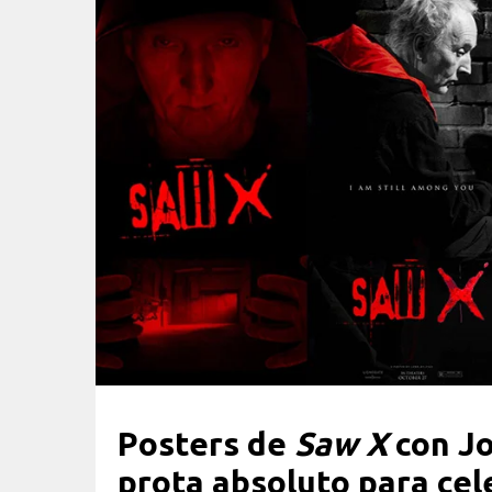
Posters de
Saw X
con J
prota absoluto para cel