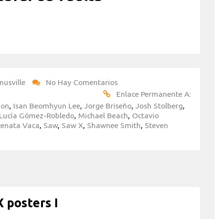
nusville
No Hay Comentarios
Enlace Permanente A:
don
,
Isan Beomhyun Lee
,
Jorge Briseño
,
Josh Stolberg
,
Lucía Gómez-Robledo
,
Michael Beach
,
Octavio
Renata Vaca
,
Saw
,
Saw X
,
Shawnee Smith
,
Steven
 posters I