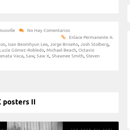
nusville
No Hay Comentarios
Enlace Permanente A:
don
,
Isan Beomhyun Lee
,
Jorge Briseño
,
Josh Stolberg
,
Lucía Gómez-Robledo
,
Michael Beach
,
Octavio
Renata Vaca
,
Saw
,
Saw X
,
Shawnee Smith
,
Steven
posters II