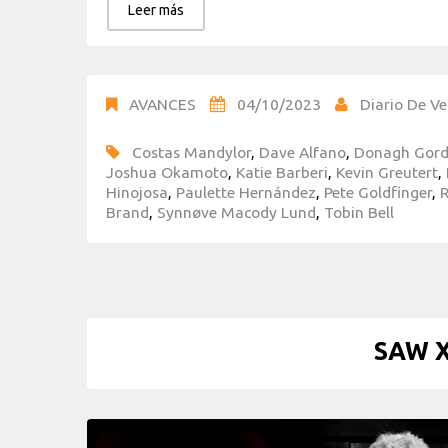
Leer más
AVANCES
04/10/2023
Diario De Ve
Costas Mandylor
,
Dave Alfano
,
Donagh Gor
Joshua Okamoto
,
Katie Barberi
,
Kevin Greutert
,
Hinojosa
,
Paulette Hernández
,
Pete Goldfinger
,
Brand
,
Synnøve Macody Lund
,
Tobin Bell
SAW X 