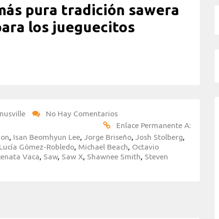
más pura tradición sawera
ara los jueguecitos
nusville
No Hay Comentarios
Enlace Permanente A:
don
,
Isan Beomhyun Lee
,
Jorge Briseño
,
Josh Stolberg
,
Lucía Gómez-Robledo
,
Michael Beach
,
Octavio
Renata Vaca
,
Saw
,
Saw X
,
Shawnee Smith
,
Steven