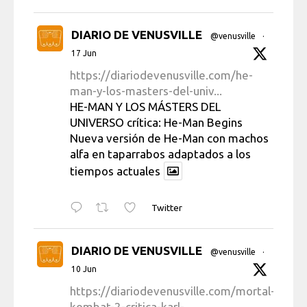
DIARIO DE VENUSVILLE
@venusville
·
17 Jun
https://diariodevenusville.com/he-
man-y-los-masters-del-univ...
HE-MAN Y LOS MÁSTERS DEL
UNIVERSO crítica: He-Man Begins
Nueva versión de He-Man con machos
alfa en taparrabos adaptados a los
tiempos actuales
Twitter
DIARIO DE VENUSVILLE
@venusville
·
10 Jun
https://diariodevenusville.com/mortal-
kombat-2-critica-karl-...