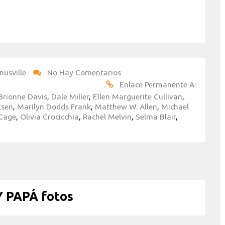
nusville
No Hay Comentarios
Enlace Permanente A:
Brionne Davis
,
Dale Miller
,
Ellen Marguerite Cullivan
,
ksen
,
Marilyn Dodds Frank
,
Matthew W. Allen
,
Michael
 Cage
,
Olivia Crocicchia
,
Rachel Melvin
,
Selma Blair
,
 PAPÁ fotos