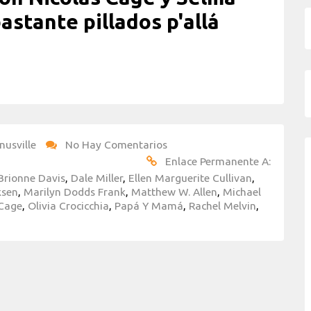
astante pillados p'allá
nusville
No Hay Comentarios
Enlace Permanente A:
Brionne Davis
,
Dale Miller
,
Ellen Marguerite Cullivan
,
ksen
,
Marilyn Dodds Frank
,
Matthew W. Allen
,
Michael
 Cage
,
Olivia Crocicchia
,
Papá Y Mamá
,
Rachel Melvin
,