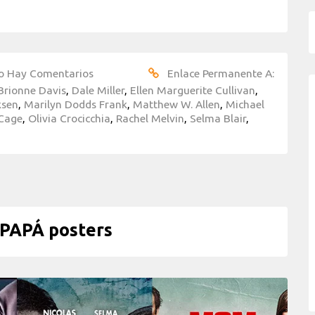
o Hay Comentarios
Enlace Permanente A:
Brionne Davis
,
Dale Miller
,
Ellen Marguerite Cullivan
,
ksen
,
Marilyn Dodds Frank
,
Matthew W. Allen
,
Michael
 Cage
,
Olivia Crocicchia
,
Rachel Melvin
,
Selma Blair
,
PAPÁ posters