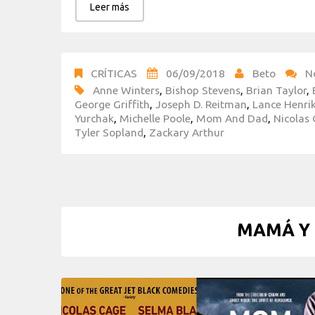
Leer más
CRÍTICAS
06/09/2018
Beto
N
Anne Winters
,
Bishop Stevens
,
Brian Taylor
,
George Griffith
,
Joseph D. Reitman
,
Lance Henri
Yurchak
,
Michelle Poole
,
Mom And Dad
,
Nicolas
Tyler Sopland
,
Zackary Arthur
MAMÁ Y 