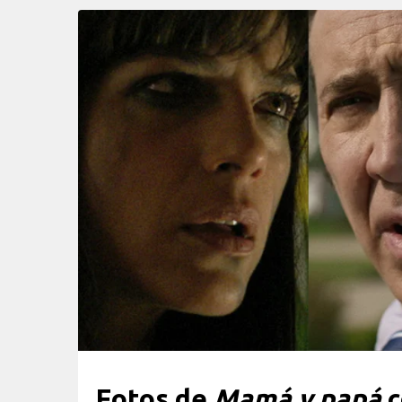
Fotos de
Mamá y papá
c