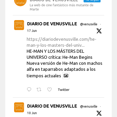
La web de cine fantástico más mutante de
Marte
DIARIO DE VENUSVILLE
@venusville
·
17 Jun
https://diariodevenusville.com/he-
man-y-los-masters-del-univ...
HE-MAN Y LOS MÁSTERS DEL
UNIVERSO crítica: He-Man Begins
Nueva versión de He-Man con machos
alfa en taparrabos adaptados a los
tiempos actuales
Twitter
DIARIO DE VENUSVILLE
@venusville
·
10 Jun