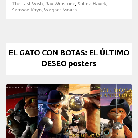
The Last Wish
,
Ray Winstone
,
Salma Hayek
,
Samson Kayo
,
Wagner Moura
EL GATO CON BOTAS: EL ÚLTIMO
DESEO posters