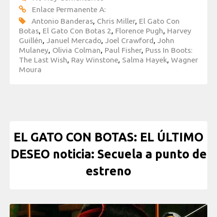
Enlace Permanente A:
Antonio Banderas
,
Chris Miller
,
El Gato Con
Botas
,
El Gato Con Botas 2
,
Florence Pugh
,
Harvey
Guillén
,
Januel Mercado
,
Joel Crawford
,
John
Mulaney
,
Olivia Colman
,
Paul Fisher
,
Puss In Boots:
The Last Wish
,
Ray Winstone
,
Salma Hayek
,
Wagner
Moura
EL GATO CON BOTAS: EL ÚLTIMO
DESEO noticia: Secuela a punto de
estreno