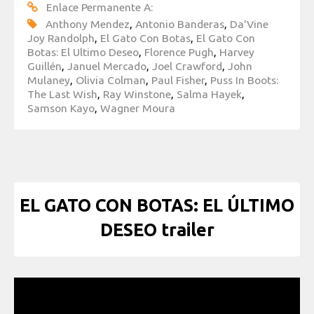
Enlace Permanente A:
Anthony Mendez
,
Antonio Banderas
,
Da'Vine
Joy Randolph
,
El Gato Con Botas
,
El Gato Con
Botas: El Ultimo Deseo
,
Florence Pugh
,
Harvey
Guillén
,
Januel Mercado
,
Joel Crawford
,
John
Mulaney
,
Olivia Colman
,
Paul Fisher
,
Puss In Boots:
The Last Wish
,
Ray Winstone
,
Salma Hayek
,
Samson Kayo
,
Wagner Moura
EL GATO CON BOTAS: EL ÚLTIMO
DESEO trailer