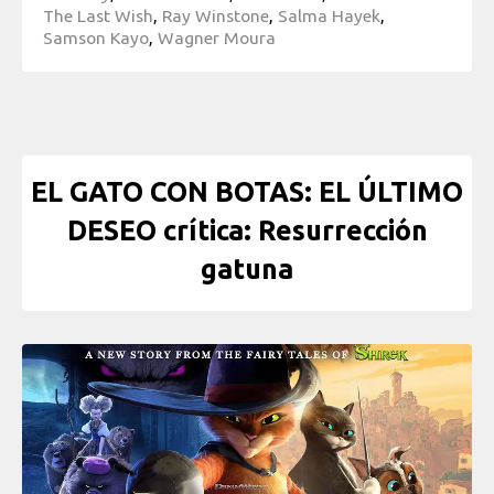
The Last Wish
,
Ray Winstone
,
Salma Hayek
,
Samson Kayo
,
Wagner Moura
EL GATO CON BOTAS: EL ÚLTIMO
DESEO crítica: Resurrección
gatuna