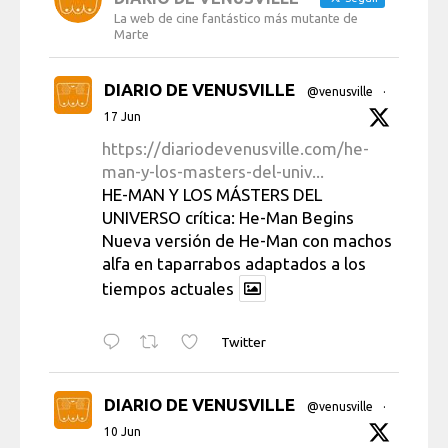
La web de cine fantástico más mutante de
Marte
DIARIO DE VENUSVILLE
@venusville
·
17 Jun
https://diariodevenusville.com/he-
man-y-los-masters-del-univ...
HE-MAN Y LOS MÁSTERS DEL
UNIVERSO crítica: He-Man Begins
Nueva versión de He-Man con machos
alfa en taparrabos adaptados a los
tiempos actuales
Twitter
DIARIO DE VENUSVILLE
@venusville
·
10 Jun