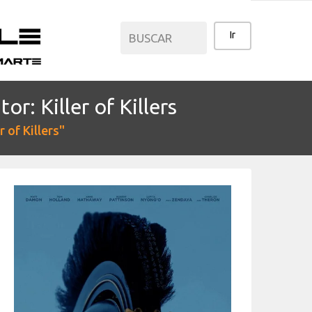
r: Killer of Killers
CATEGORÍAS
 of Killers"