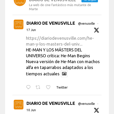
La web de cine fantástico más mutante de
Marte
DIARIO DE VENUSVILLE
@venusville
·
17 Jun
https://diariodevenusville.com/he-
man-y-los-masters-del-univ...
HE-MAN Y LOS MÁSTERS DEL
UNIVERSO crítica: He-Man Begins
Nueva versión de He-Man con machos
alfa en taparrabos adaptados a los
tiempos actuales
Twitter
DIARIO DE VENUSVILLE
@venusville
·
10 Jun