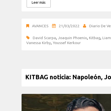
Leer más
AVANCES
21/03/2022
Diario De Ve
David Scarpa
,
Joaquin Phoenix
,
Kitbag
,
Liam
Vanessa Kirby
,
Youssef Kerkour
KITBAG noticia: Napoleón, Jo