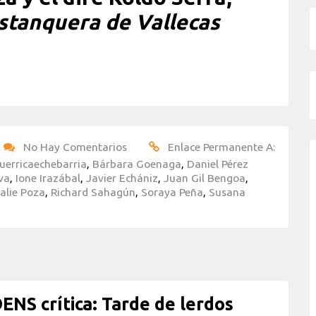
stanquera de Vallecas
No Hay Comentarios
Enlace Permanente A:
uerricaechebarria
,
Bárbara Goenaga
,
Daniel Pérez
va
,
Ione Irazábal
,
Javier Echániz
,
Juan Gil Bengoa
,
alie Poza
,
Richard Sahagún
,
Soraya Peña
,
Susana
NS crítica: Tarde de lerdos