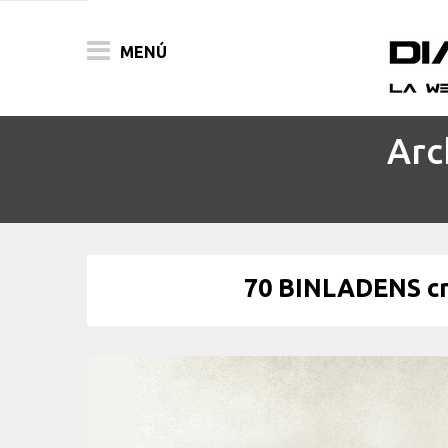
MENÚ
Arc
ACTUALIDAD
PELÍCULAS
PRENSA
70 BINLADENS crí
FESTIVALES