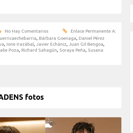
No Hay Comentarios
Enlace Permanente A:
uerricaechebarria
,
Bárbara Goenaga
,
Daniel Pérez
va
,
Ione Irazábal
,
Javier Echániz
,
Juan Gil Bengoa
,
alie Poza
,
Richard Sahagún
,
Soraya Peña
,
Susana
ADENS fotos