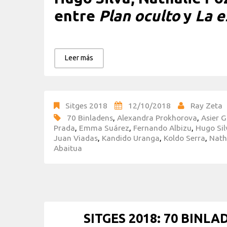
entre
Plan oculto
y
La e
Leer más
Sitges 2018
12/10/2018
Ray Zeta
70 Binladens
,
Alexandra Prokhorova
,
Asier G
Prada
,
Emma Suárez
,
Fernando Albizu
,
Hugo Sil
Juan Viadas
,
Kandido Uranga
,
Koldo Serra
,
Nath
Abaitua
SITGES 2018: 70 BINLADE