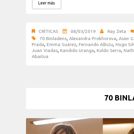
Leer más
CRÍTICAS
08/03/2019
Ray Zeta
70 Binladens
,
Alexandra Prokhorova
,
Asier G
Prada
,
Emma Suárez
,
Fernando Albizu
,
Hugo Sil
Juan Viadas
,
Kandido Uranga
,
Koldo Serra
,
Nath
Abaitua
70 BINL