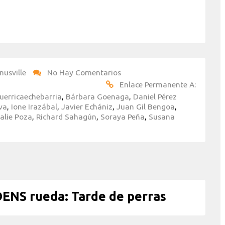
nusville
No Hay Comentarios
Enlace Permanente A:
uerricaechebarria
,
Bárbara Goenaga
,
Daniel Pérez
va
,
Ione Irazábal
,
Javier Echániz
,
Juan Gil Bengoa
,
alie Poza
,
Richard Sahagún
,
Soraya Peña
,
Susana
ENS rueda: Tarde de perras