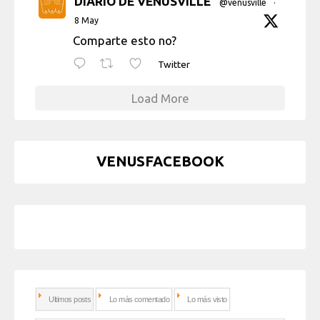
DIARIO DE VENUSVILLE
@venusville
·
8 May
Comparte esto no?
Twitter
Load More
VENUSFACEBOOK
Ultimos posts
Lo más comentado
Lo más visto