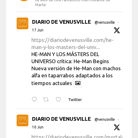
Marte
DIARIO DE VENUSVILLE
@venusville
·
17 Jun
https://diariodevenusville.com/he-
man-y-los-masters-del-univ...
HE-MAN Y LOS MÁSTERS DEL
UNIVERSO crítica: He-Man Begins
Nueva versión de He-Man con machos
alfa en taparrabos adaptados a los
tiempos actuales
Twitter
DIARIO DE VENUSVILLE
@venusville
·
10 Jun
https://diariodevenusville.com/mortal-