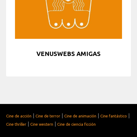
VENUSWEBS AMIGAS
|
|
|
|
Cine de acción
Cine de terror
Cine de animación
Cine fantástico
|
|
Cine thriller
Cine western
Cine de ciencia ficción