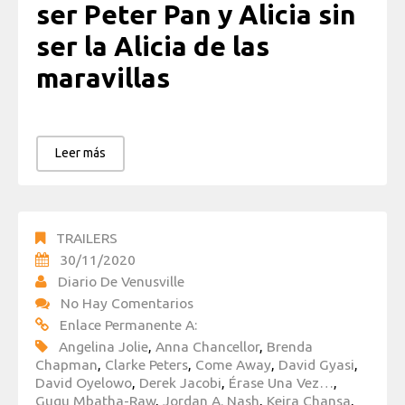
ser Peter Pan y Alicia sin
ser la Alicia de las
maravillas
Leer más
TRAILERS
30/11/2020
Diario De Venusville
No Hay Comentarios
Enlace Permanente A:
Angelina Jolie
,
Anna Chancellor
,
Brenda
Chapman
,
Clarke Peters
,
Come Away
,
David Gyasi
,
David Oyelowo
,
Derek Jacobi
,
Érase Una Vez…
,
Gugu Mbatha-Raw
,
Jordan A. Nash
,
Keira Chansa
,