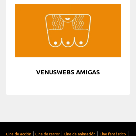
VENUSWEBS AMIGAS
|
|
|
|
Cine de acción
Cine de terror
Cine de animación
Cine fantástico