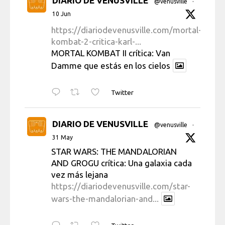
DIARIO DE VENUSVILLE
@venusville
·
10 Jun
https://diariodevenusville.com/mortal-
kombat-2-critica-karl-...
MORTAL KOMBAT II crítica: Van
Damme que estás en los cielos
Twitter
DIARIO DE VENUSVILLE
@venusville
·
31 May
STAR WARS: THE MANDALORIAN
AND GROGU crítica: Una galaxia cada
vez más lejana
https://diariodevenusville.com/star-
wars-the-mandalorian-and...