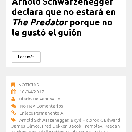
Arnold Schwarzenegger
declara que no estará en
The Predator
porque no
le gustó el guión
Leer más
NOTICIAS
10/04/2017
Diario De Venusville
No Hay Comentarios
Enlace Permanente A:
Arnold Schwarzenegger
,
Boyd Holbrook
,
Edward
James Olmos
,
Fred Dekker
,
Jacob Tremblay
,
Keegan
Michael Key
,
Niall Matter
,
Olivia Munn
,
Patrick