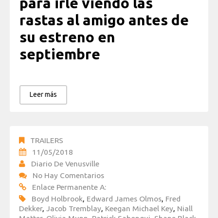
para irle viendo las
rastas al amigo antes de
su estreno en
septiembre
Leer más
TRAILERS
11/05/2018
Diario De Venusville
No Hay Comentarios
Enlace Permanente A:
Boyd Holbrook
,
Edward James Olmos
,
Fred
Dekker
,
Jacob Tremblay
,
Keegan Michael Key
,
Niall
Matter
,
Olivia Munn
,
Patrick Sabongui
,
Shane Black
,