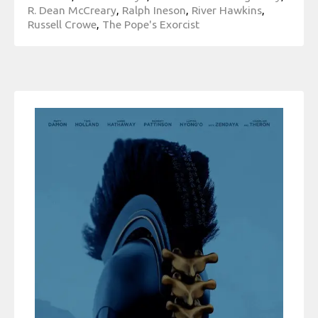
R. Dean McCreary
,
Ralph Ineson
,
River Hawkins
,
Russell Crowe
,
The Pope's Exorcist