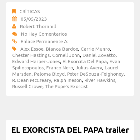
CRÍTICAS
05/05/2023
Robert Thornhill
No Hay Comentarios
Enlace Permanente A:
Alex Essoe
,
Bianca Bardoe
,
Carrie Munro
,
Chester Hastings
,
Cornell John
,
Daniel Zovatto
,
Edward Harper-Jones
,
El Exorcita Del Papa
,
Evan
Spiliotopoulos
,
Franco Nero
,
Julius Avery
,
Laurel
Marsden
,
Paloma Bloyd
,
Peter DeSouza-Feighoney
,
R. Dean McCreary
,
Ralph Ineson
,
River Hawkins
,
Russell Crowe
,
The Pope's Exorcist
EL EXORCISTA DEL PAPA trailer