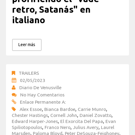
retro, Satanás" en
italiano
Leer más
TRAILERS
02/05/2023
Diario De Venusville
No Hay Comentarios
Enlace Permanente A:
Alex Essoe
,
Bianca Bardoe
,
Carrie Munro
,
Chester Hastings
,
Cornell John
,
Daniel Zovatto
,
Edward Harper-Jones
,
El Exorcita Del Papa
,
Evan
Spiliotopoulos
,
Franco Nero
,
Julius Avery
,
Laurel
Marsden
,
Paloma Bloyd
,
Peter DeSouza-Feighoney
,