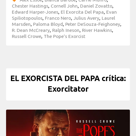
Chester Hastings
,
Cornell John
,
Daniel Zovatto
,
Edward Harper-Jones
,
El Exorcita Del Papa
,
Evan
Spiliotopoulos
,
Franco Nero
,
Julius Avery
,
Laurel
Marsden
,
Paloma Bloyd
,
Peter DeSouza-Feighoney
,
R. Dean McCreary
,
Ralph Ineson
,
River Hawkins
,
Russell Crowe
,
The Pope's Exorcist
EL EXORCISTA DEL PAPA crítica:
Exorcitator