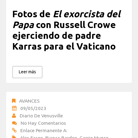
Fotos de
El exorcista del
Papa
con Russell Crowe
ejerciendo de padre
Karras para el Vaticano
Leer más
AVANCES
09/05/2023
Diario De Venusville
No Hay Comentarios
Enlace Permanente A:
Alex Essoe
,
Bianca Bardoe
,
Carrie Munro
,