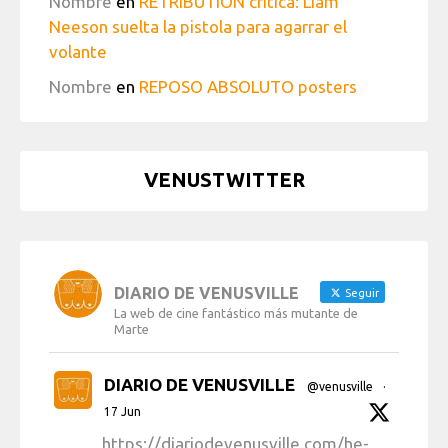
Nombre
en
RETRIBUTION crítica: Liam
Neeson suelta la pistola para agarrar el
volante
Nombre
en
REPOSO ABSOLUTO posters
VENUSTWITTER
DIARIO DE VENUSVILLE
Seguir
La web de cine fantástico más mutante de
Marte
DIARIO DE VENUSVILLE
@venusville
·
17 Jun
https://diariodevenusville.com/he-