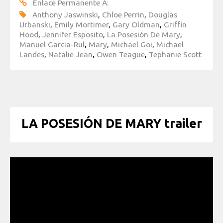
Enlace Permanente A:
Anthony Jaswinski
,
Chloe Perrin
,
Douglas
Urbanski
,
Emily Mortimer
,
Gary Oldman
,
Griffin
Hood
,
Jennifer Esposito
,
La Posesión De Mary
,
Manuel Garcia-Rul
,
Mary
,
Michael Goi
,
Michael
Landes
,
Natalie Jean
,
Owen Teague
,
Tephanie Scott
LA POSESIÓN DE MARY trailer