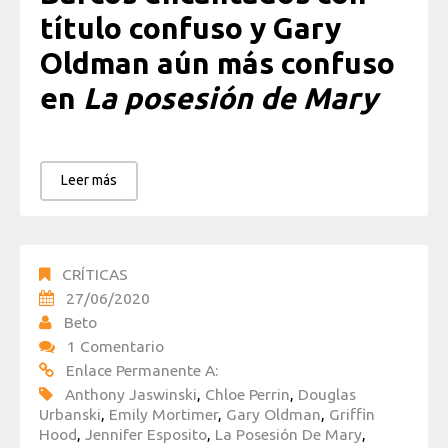
título confuso y Gary
Oldman aún más confuso
en
La posesión de Mary
Leer más
CRÍTICAS
27/06/2020
Beto
1 Comentario
Enlace Permanente A:
Anthony Jaswinski
,
Chloe Perrin
,
Douglas
Urbanski
,
Emily Mortimer
,
Gary Oldman
,
Griffin
Hood
,
Jennifer Esposito
,
La Posesión De Mary
,