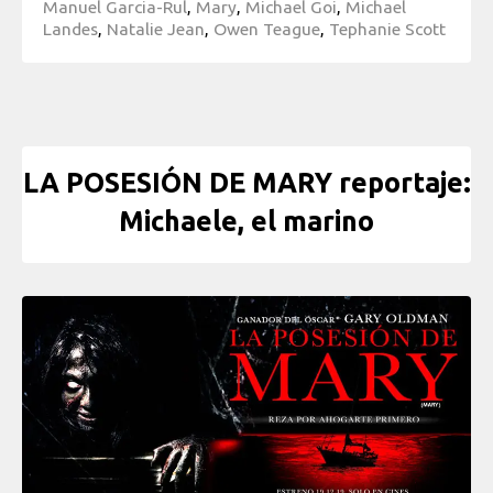
Manuel Garcia-Rul
,
Mary
,
Michael Goi
,
Michael
Landes
,
Natalie Jean
,
Owen Teague
,
Tephanie Scott
LA POSESIÓN DE MARY reportaje:
Michaele, el marino