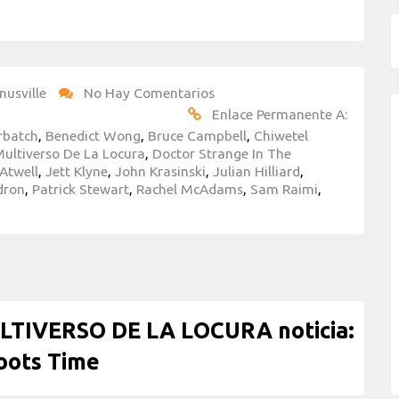
nusville
No Hay Comentarios
Enlace Permanente A:
rbatch
,
Benedict Wong
,
Bruce Campbell
,
Chiwetel
Multiverso De La Locura
,
Doctor Strange In The
Atwell
,
Jett Klyne
,
John Krasinski
,
Julian Hilliard
,
dron
,
Patrick Stewart
,
Rachel McAdams
,
Sam Raimi
,
TIVERSO DE LA LOCURA noticia:
oots Time