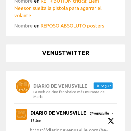
Nombre
en
RETRIBUTION crítica: Liam
Neeson suelta la pistola para agarrar el
volante
Nombre
en
REPOSO ABSOLUTO posters
VENUSTWITTER
DIARIO DE VENUSVILLE
Seguir
La web de cine fantástico más mutante de
Marte
DIARIO DE VENUSVILLE
@venusville
·
17 Jun
https://diariodevenusville.com/he-