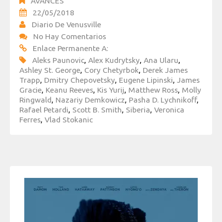
AVANCES
22/05/2018
Diario De Venusville
No Hay Comentarios
Enlace Permanente A:
Aleks Paunovic
,
Alex Kudrytsky
,
Ana Ularu
,
Ashley St. George
,
Cory Chetyrbok
,
Derek James
Trapp
,
Dmitry Chepovetsky
,
Eugene Lipinski
,
James
Gracie
,
Keanu Reeves
,
Kis Yurij
,
Matthew Ross
,
Molly
Ringwald
,
Nazariy Demkowicz
,
Pasha D. Lychnikoff
,
Rafael Petardi
,
Scott B. Smith
,
Siberia
,
Veronica
Ferres
,
Vlad Stokanic