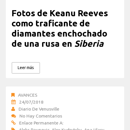
Fotos de Keanu Reeves
como traficante de
diamantes enchochado
de una rusa en
Siberia
Leer más
AVANCES
24/07/2018
Diario De Venusville
No Hay Comentarios
Enlace Permanente A:
Aleks Paunovic
,
Alex Kudrytsky
,
Ana Ularu
,