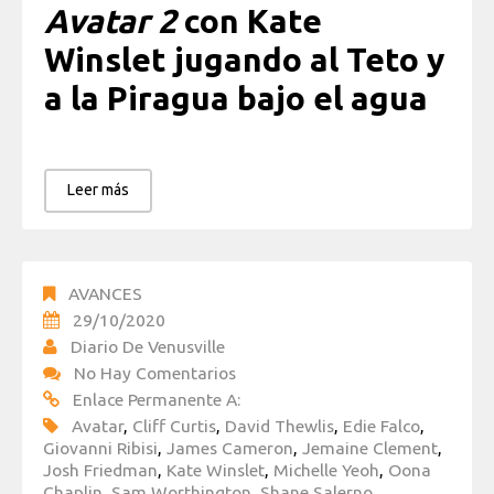
Avatar 2
con Kate
Winslet jugando al Teto y
a la Piragua bajo el agua
Leer más
AVANCES
29/10/2020
Diario De Venusville
No Hay Comentarios
Enlace Permanente A:
Avatar
,
Cliff Curtis
,
David Thewlis
,
Edie Falco
,
Giovanni Ribisi
,
James Cameron
,
Jemaine Clement
,
Josh Friedman
,
Kate Winslet
,
Michelle Yeoh
,
Oona
Chaplin
,
Sam Worthington
,
Shane Salerno
,