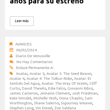
años para su estreno
Leer más
AVANCES
06/02/2024
Diario De Venusville
No Hay Comentarios
Enlace Permanente A:
Avatar
,
Avatar 3
,
Avatar 3: The Seed Bearer
,
Avatar 4
,
Avatar 4: The Tulkun Rider
,
Avatar: El
Sentido Del Agua
,
Avatar: The Way Of Water
,
Cliff
Curtis
,
David Thewlis
,
Edie Falco
,
Giovanni Ribisi
,
James Cameron
,
Jemaine Clement
,
Josh Friedman
,
Kate Winslet
,
Michelle Yeoh
,
Oona Chaplin
,
Sam
Worthington
,
Shane Salerno
,
Sigourney Weaver
,
Stephen Lang
,
Vin Diesel
,
Zoe Saldana