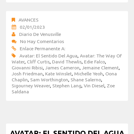
AVANCES
02/01/2023
Diario De Venusville
No Hay Comentarios
Enlace Permanente A:
Avatar: El Sentido Del Agua
,
Avatar: The Way Of
Water
,
Cliff Curtis
,
David Thewlis
,
Edie Falco
,
Giovanni Ribisi
,
James Cameron
,
Jemaine Clement
,
Josh Friedman
,
Kate Winslet
,
Michelle Yeoh
,
Oona
Chaplin
,
Sam Worthington
,
Shane Salerno
,
Sigourney Weaver
,
Stephen Lang
,
Vin Diesel
,
Zoe
Saldana
AVATAR: EL SENTIDO DEL AGUA