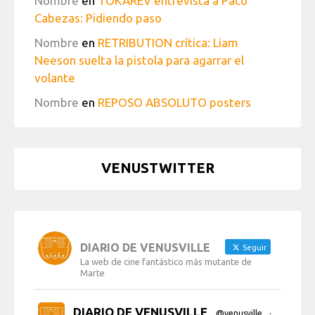
Nombre
en
TOKAREV entrevista a Paco
Cabezas: Pidiendo paso
Nombre
en
RETRIBUTION crítica: Liam
Neeson suelta la pistola para agarrar el
volante
Nombre
en
REPOSO ABSOLUTO posters
VENUSTWITTER
DIARIO DE VENUSVILLE
Seguir
La web de cine fantástico más mutante de
Marte
DIARIO DE VENUSVILLE
@venusville
·