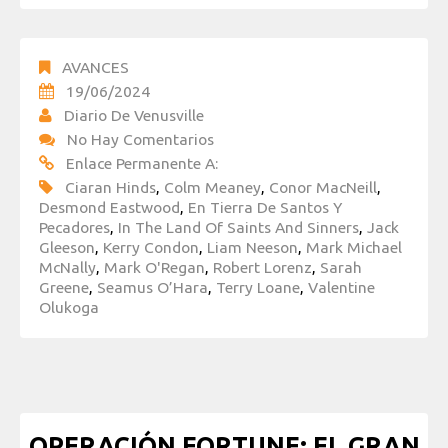
AVANCES
19/06/2024
Diario De Venusville
No Hay Comentarios
Enlace Permanente A:
Ciaran Hinds
,
Colm Meaney
,
Conor MacNeill
,
Desmond Eastwood
,
En Tierra De Santos Y
Pecadores
,
In The Land Of Saints And Sinners
,
Jack
Gleeson
,
Kerry Condon
,
Liam Neeson
,
Mark Michael
McNally
,
Mark O'Regan
,
Robert Lorenz
,
Sarah
Greene
,
Seamus O’Hara
,
Terry Loane
,
Valentine
Olukoga
OPERACIÓN FORTUNE: EL GRAN