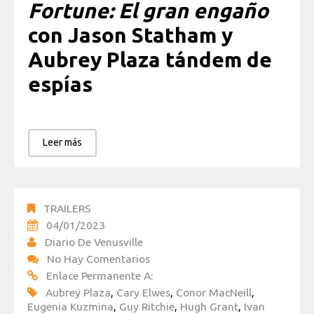
Fortune: El gran engaño
con Jason Statham y
Aubrey Plaza tándem de
espías
Leer más
TRAILERS
04/01/2023
Diario De Venusville
No Hay Comentarios
Enlace Permanente A:
Aubrey Plaza
,
Cary Elwes
,
Conor MacNeill
,
Eugenia Kuzmina
,
Guy Ritchie
,
Hugh Grant
,
Ivan