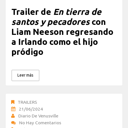
Trailer de
En tierra de
santos y pecadores
con
Liam Neeson regresando
a Irlando como el hijo
pródigo
Leer más
TRAILERS
21/06/2024
Diario De Venusville
No Hay Comentarios