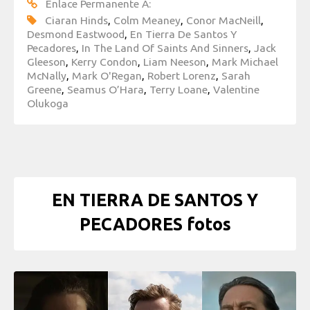
Enlace Permanente A:
Ciaran Hinds
,
Colm Meaney
,
Conor MacNeill
,
Desmond Eastwood
,
En Tierra De Santos Y
Pecadores
,
In The Land Of Saints And Sinners
,
Jack
Gleeson
,
Kerry Condon
,
Liam Neeson
,
Mark Michael
McNally
,
Mark O'Regan
,
Robert Lorenz
,
Sarah
Greene
,
Seamus O’Hara
,
Terry Loane
,
Valentine
Olukoga
EN TIERRA DE SANTOS Y
PECADORES fotos