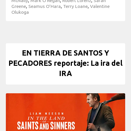
McNally
,
Mark O'Regan
,
Robert Lorenz
,
Sarah
Greene
,
Seamus O’Hara
,
Terry Loane
,
Valentine
Olukoga
EN TIERRA DE SANTOS Y
PECADORES reportaje: La ira del
IRA