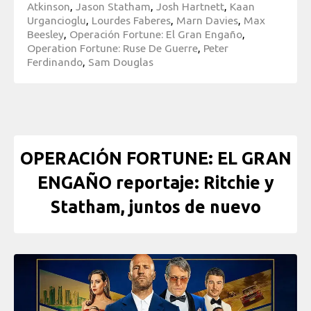
Atkinson
,
Jason Statham
,
Josh Hartnett
,
Kaan
Urgancioglu
,
Lourdes Faberes
,
Marn Davies
,
Max
Beesley
,
Operación Fortune: El Gran Engaño
,
Operation Fortune: Ruse De Guerre
,
Peter
Ferdinando
,
Sam Douglas
OPERACIÓN FORTUNE: EL GRAN
ENGAÑO reportaje: Ritchie y
Statham, juntos de nuevo