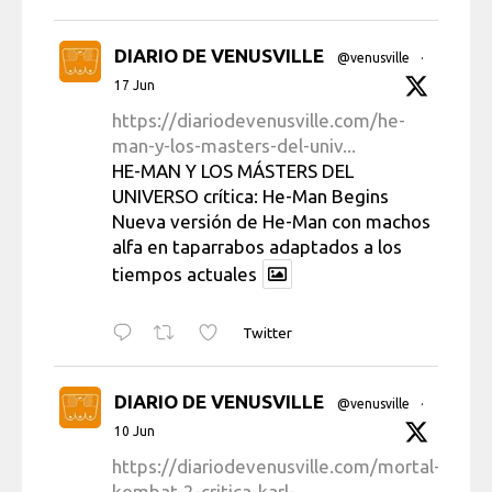
DIARIO DE VENUSVILLE
@venusville
·
17 Jun
https://diariodevenusville.com/he-
man-y-los-masters-del-univ...
HE-MAN Y LOS MÁSTERS DEL
UNIVERSO crítica: He-Man Begins
Nueva versión de He-Man con machos
alfa en taparrabos adaptados a los
tiempos actuales
Twitter
DIARIO DE VENUSVILLE
@venusville
·
10 Jun
https://diariodevenusville.com/mortal-
kombat-2-critica-karl-...