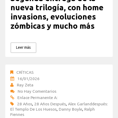
nueva trilogía, con home
invasions, evoluciones
zómbicas y mucho más
Leer más
CRÍTICAS
16/01/2026
Ray Zeta
No Hay Comentarios
Enlace Permanente A:
28 Años
,
28 Años Después
,
Alex Garlanddespués:
El Templo De Los Huesos
,
Danny Boyle
,
Ralph
Fiennes