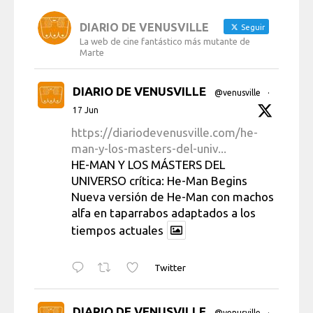
DIARIO DE VENUSVILLE
Seguir
La web de cine fantástico más mutante de
Marte
DIARIO DE VENUSVILLE
@venusville
·
17 Jun
https://diariodevenusville.com/he-
man-y-los-masters-del-univ...
HE-MAN Y LOS MÁSTERS DEL
UNIVERSO crítica: He-Man Begins
Nueva versión de He-Man con machos
alfa en taparrabos adaptados a los
tiempos actuales
Twitter
DIARIO DE VENUSVILLE
@venusville
·