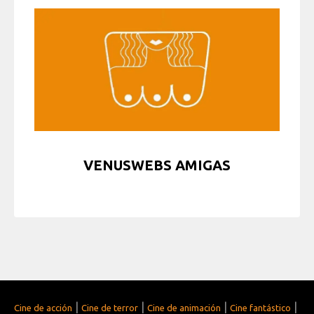
VENUSWEBS AMIGAS
|
|
|
|
Cine de acción
Cine de terror
Cine de animación
Cine fantástico