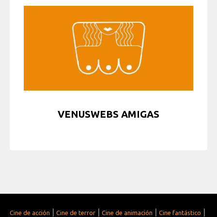
VENUSWEBS AMIGAS
|
|
|
|
Cine de acción
Cine de terror
Cine de animación
Cine fantástico