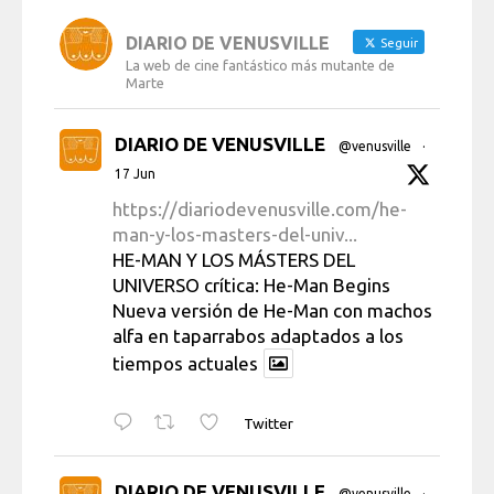
DIARIO DE VENUSVILLE
Seguir
La web de cine fantástico más mutante de
Marte
DIARIO DE VENUSVILLE
@venusville
·
17 Jun
https://diariodevenusville.com/he-
man-y-los-masters-del-univ...
HE-MAN Y LOS MÁSTERS DEL
UNIVERSO crítica: He-Man Begins
Nueva versión de He-Man con machos
alfa en taparrabos adaptados a los
tiempos actuales
Twitter
DIARIO DE VENUSVILLE
@venusville
·