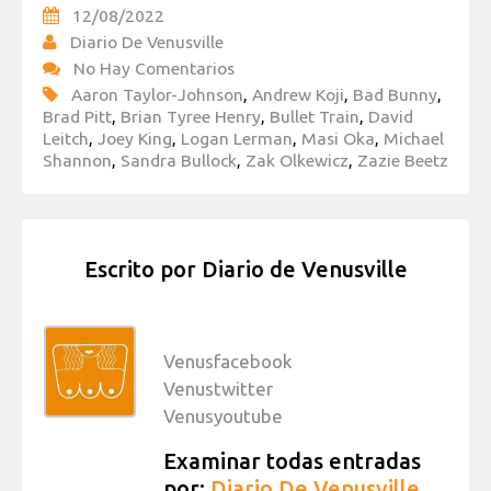
12/08/2022
Diario De Venusville
No Hay Comentarios
Aaron Taylor-Johnson
,
Andrew Koji
,
Bad Bunny
,
Brad Pitt
,
Brian Tyree Henry
,
Bullet Train
,
David
Leitch
,
Joey King
,
Logan Lerman
,
Masi Oka
,
Michael
Shannon
,
Sandra Bullock
,
Zak Olkewicz
,
Zazie Beetz
Escrito por
Diario de Venusville
Venusfacebook
Venustwitter
Venusyoutube
Examinar todas entradas
por:
Diario De Venusville