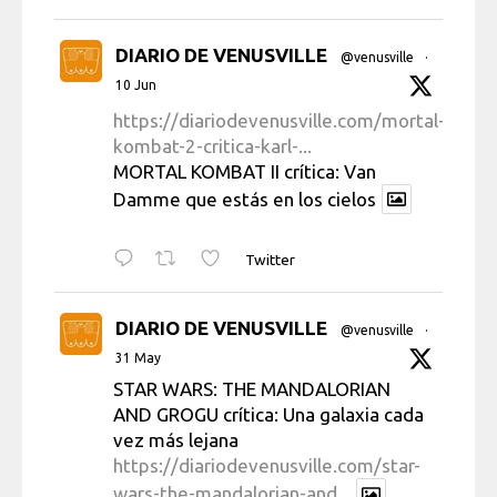
DIARIO DE VENUSVILLE
@venusville
·
10 Jun
https://diariodevenusville.com/mortal-
kombat-2-critica-karl-...
MORTAL KOMBAT II crítica: Van
Damme que estás en los cielos
Twitter
DIARIO DE VENUSVILLE
@venusville
·
31 May
STAR WARS: THE MANDALORIAN
AND GROGU crítica: Una galaxia cada
vez más lejana
https://diariodevenusville.com/star-
wars-the-mandalorian-and...