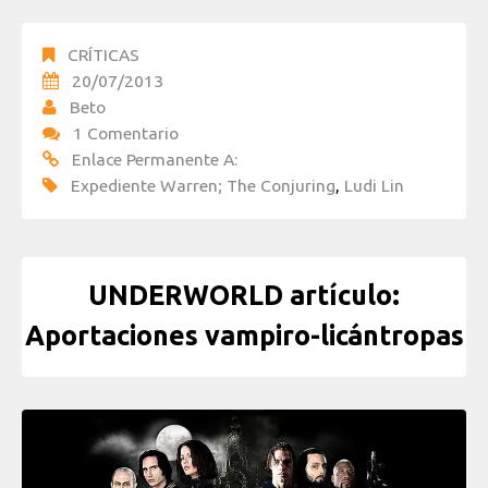
CRÍTICAS
20/07/2013
Beto
1 Comentario
Enlace Permanente A:
Expediente Warren; The Conjuring
,
Ludi Lin
UNDERWORLD artículo:
Aportaciones vampiro-licántropas