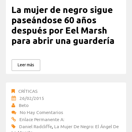
La mujer de negro sigue
paseándose 60 años
después por Eel Marsh
para abrir una guardería
Leer más
CRÍTICAS
26/02/2015
Beto
No Hay Comentarios
Enlace Permanente A:
Daniel Radcliffe
,
La Mujer De Negro: El Ángel De