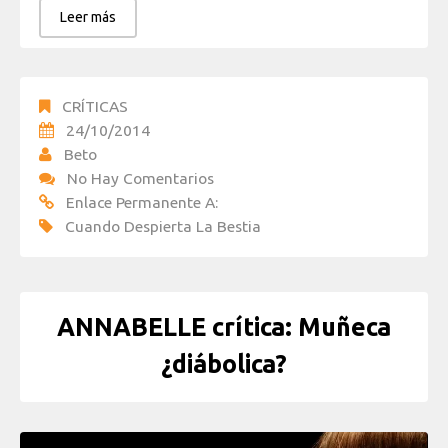
Leer más
CRÍTICAS
24/10/2014
Beto
No Hay Comentarios
Enlace Permanente A:
Cuando Despierta La Bestia
ANNABELLE crítica: Muñeca
¿diábolica?