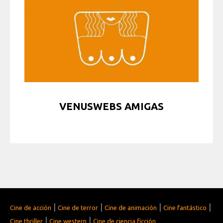
VENUSWEBS AMIGAS
|
|
|
|
Cine de acción
Cine de terror
Cine de animación
Cine fantástico
|
|
Cine thriller
Cine western
Cine de ciencia ficción