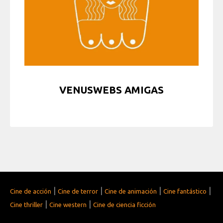
VENUSWEBS AMIGAS
|
|
|
|
Cine de acción
Cine de terror
Cine de animación
Cine fantástico
|
|
Cine thriller
Cine western
Cine de ciencia ficción