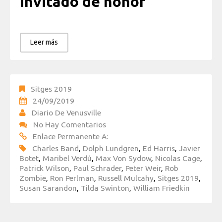
invitado de honor
Leer más
Sitges 2019
24/09/2019
Diario De Venusville
No Hay Comentarios
Enlace Permanente A:
Charles Band
,
Dolph Lundgren
,
Ed Harris
,
Javier
Botet
,
Maribel Verdú
,
Max Von Sydow
,
Nicolas Cage
,
Patrick Wilson
,
Paul Schrader
,
Peter Weir
,
Rob
Zombie
,
Ron Perlman
,
Russell Mulcahy
,
Sitges 2019
,
Susan Sarandon
,
Tilda Swinton
,
William Friedkin