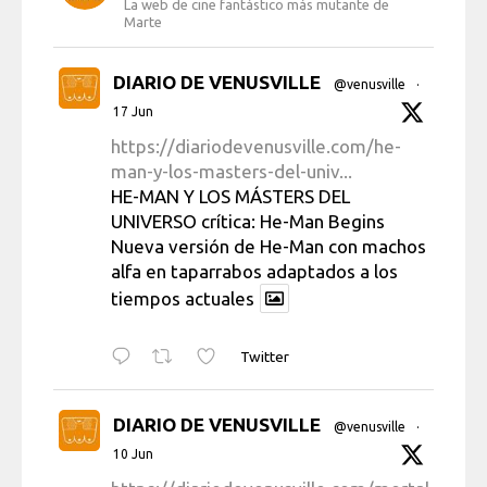
La web de cine fantástico más mutante de
Marte
DIARIO DE VENUSVILLE
@venusville
·
17 Jun
https://diariodevenusville.com/he-
man-y-los-masters-del-univ...
HE-MAN Y LOS MÁSTERS DEL
UNIVERSO crítica: He-Man Begins
Nueva versión de He-Man con machos
alfa en taparrabos adaptados a los
tiempos actuales
Twitter
DIARIO DE VENUSVILLE
@venusville
·
10 Jun