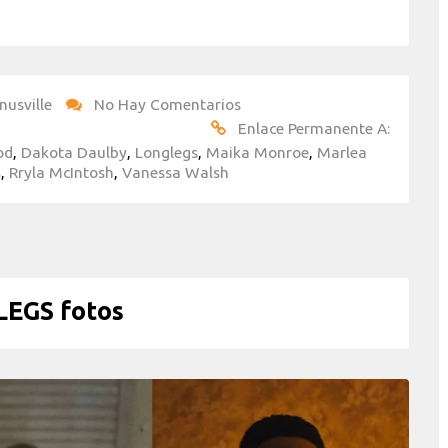
nusville
No Hay Comentarios
Enlace Permanente A:
od
,
Dakota Daulby
,
Longlegs
,
Maika Monroe
,
Marlea
s
,
Rryla McIntosh
,
Vanessa Walsh
EGS fotos