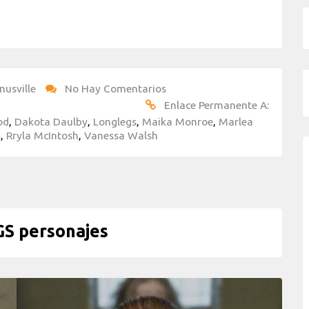
nusville
No Hay Comentarios
Enlace Permanente A:
od
,
Dakota Daulby
,
Longlegs
,
Maika Monroe
,
Marlea
s
,
Rryla McIntosh
,
Vanessa Walsh
S personajes