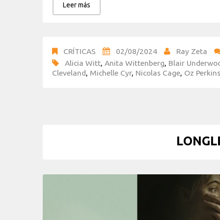
Leer más
CRÍTICAS
02/08/2024
Ray Zeta
Alicia Witt
,
Anita Wittenberg
,
Blair Underwo
Cleveland
,
Michelle Cyr
,
Nicolas Cage
,
Oz Perkin
LONGLE