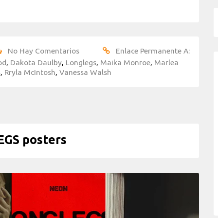
No Hay Comentarios
Enlace Permanente A:
od
,
Dakota Daulby
,
Longlegs
,
Maika Monroe
,
Marlea
s
,
Rryla McIntosh
,
Vanessa Walsh
GS posters