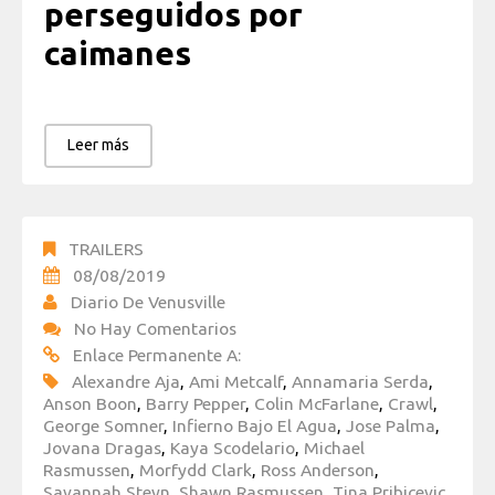
perseguidos por
caimanes
Leer más
TRAILERS
08/08/2019
Diario De Venusville
No Hay Comentarios
Enlace Permanente A:
Alexandre Aja
,
Ami Metcalf
,
Annamaria Serda
,
Anson Boon
,
Barry Pepper
,
Colin McFarlane
,
Crawl
,
George Somner
,
Infierno Bajo El Agua
,
Jose Palma
,
Jovana Dragas
,
Kaya Scodelario
,
Michael
Rasmussen
,
Morfydd Clark
,
Ross Anderson
,
Savannah Steyn
,
Shawn Rasmussen
,
Tina Pribicevic