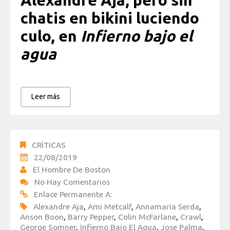
Alexandre Aja, pero sin
chatis en bikini luciendo
culo, en
Infierno bajo el
agua
Leer más
CRÍTICAS
22/08/2019
El Hombre De Boston
No Hay Comentarios
Enlace Permanente A:
Alexandre Aja
,
Ami Metcalf
,
Annamaria Serda
,
Anson Boon
,
Barry Pepper
,
Colin McFarlane
,
Crawl
,
George Somner
,
Infierno Bajo El Agua
,
Jose Palma
,