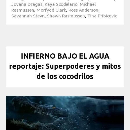
Jovana Dragas
,
Kaya Scodelario
,
Michael
Rasmussen
,
Morfydd Clark
,
Ross Anderson
,
Savannah Steyn
,
Shawn Rasmussen
,
Tina Pribicevic
INFIERNO BAJO EL AGUA
reportaje: Superpoderes y mitos
de los cocodrilos