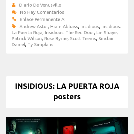
Diario De Venusville
No Hay Comentarios
Enlace Permanente A:
Andrew Astor
,
Hiam Abbass
,
Insidious
,
Insidious:
La Puerta Roja
,
Insidious: The Red Door
,
Lin Shaye
,
Patrick Wilson
,
Rose Byrne
,
Scott Teems
,
Sinclair
Daniel
,
Ty Simpkins
INSIDIOUS: LA PUERTA ROJA
posters