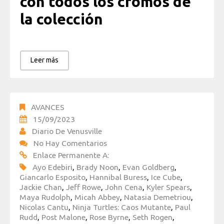
con todos los cromos de
la colección
Leer más
AVANCES
15/09/2023
Diario De Venusville
No Hay Comentarios
Enlace Permanente A:
Ayo Edebiri
,
Brady Noon
,
Evan Goldberg
,
Giancarlo Esposito
,
Hannibal Buress
,
Ice Cube
,
Jackie Chan
,
Jeff Rowe
,
John Cena
,
Kyler Spears
,
Maya Rudolph
,
Micah Abbey
,
Natasia Demetriou
,
Nicolas Cantu
,
Ninja Turtles: Caos Mutante
,
Paul
Rudd
,
Post Malone
,
Rose Byrne
,
Seth Rogen
,