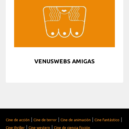
VENUSWEBS AMIGAS
|
|
|
|
Cine de acción
Cine de terror
Cine de animación
Cine fantástico
|
|
Cine thriller
Cine western
Cine de ciencia ficción