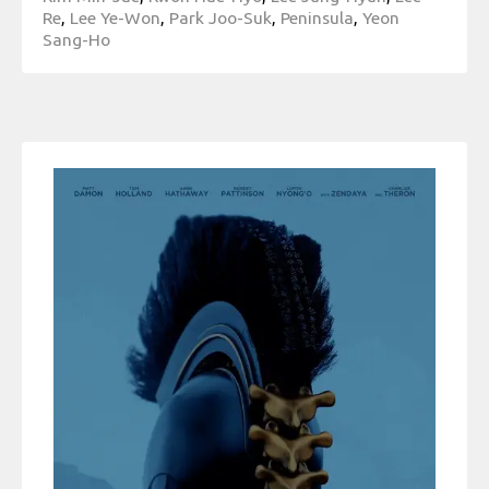
Re
,
Lee Ye-Won
,
Park Joo-Suk
,
Peninsula
,
Yeon
Sang-Ho