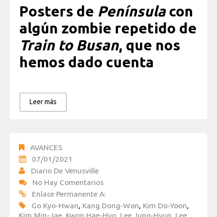
Posters de
Península
con
algún zombie repetido de
Train to Busan
, que nos
hemos dado cuenta
Leer más
AVANCES
07/01/2021
Diario De Venusville
No Hay Comentarios
Enlace Permanente A:
Go Kyo-Hwan
,
Kang Dong-Won
,
Kim Do-Yoon
,
Kim Min-Jae
,
Kwon Hae-Hyo
,
Lee Jung-Hyun
,
Lee