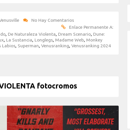
Venusville
No Hay Comentarios
Enlace Permanente A:
ado
,
De Naturaleza Violenta
,
Dream Scenario
,
Dune:
ux
,
La Sustancia
,
Longlegs
,
Madame Web
,
Monkey
s Labios
,
Superman
,
Venusranking
,
Venusranking 2024
VIOLENTA fotocromos