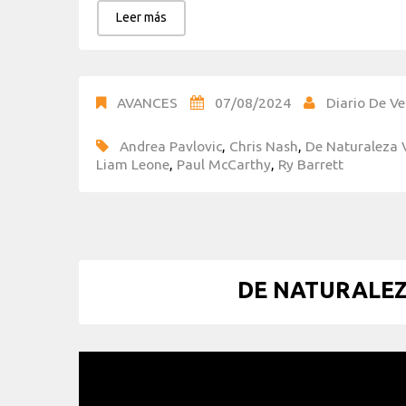
Leer más
AVANCES
07/08/2024
Diario De Ve
Andrea Pavlovic
,
Chris Nash
,
De Naturaleza 
Liam Leone
,
Paul McCarthy
,
Ry Barrett
DE NATURALEZA