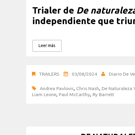
Trialer de
De naturaleza
independiente que triun
Leer más
TRAILERS
03/08/2024
Diario De Ve
Andrea Pavlovic
,
Chris Nash
,
De Naturaleza 
Liam Leone
,
Paul McCarthy
,
Ry Barrett