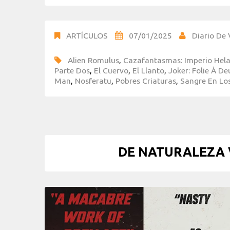
ARTÍCULOS
07/01/2025
Diario De 
Alien Romulus
,
Cazafantasmas: Imperio Hel
Parte Dos
,
El Cuervo
,
El Llanto
,
Joker: Folie À De
Man
,
Nosferatu
,
Pobres Criaturas
,
Sangre En Lo
DE NATURALEZA 