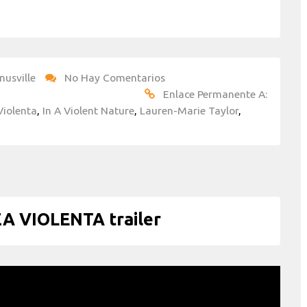
nusville
No Hay Comentarios
Enlace Permanente A:
Violenta
,
In A Violent Nature
,
Lauren-Marie Taylor
,
 VIOLENTA trailer