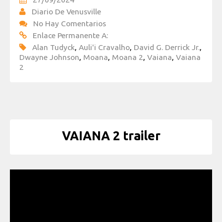
Diario De Venusville
No Hay Comentarios
Enlace Permanente A:
Alan Tudyck
,
Auli'i Cravalho
,
David G. Derrick Jr.
,
Dwayne Johnson
,
Moana
,
Moana 2
,
Vaiana
,
Vaiana
2
VAIANA 2 trailer