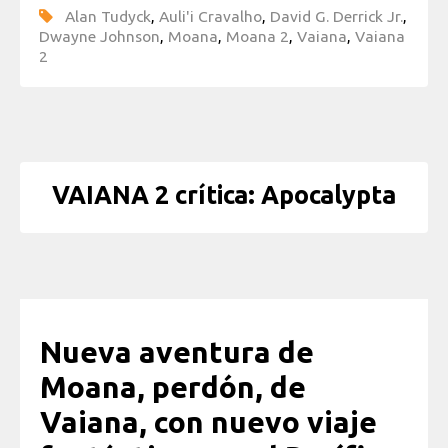
Alan Tudyck
,
Auli'i Cravalho
,
David G. Derrick Jr.
,
Dwayne Johnson
,
Moana
,
Moana 2
,
Vaiana
,
Vaiana
2
VAIANA 2 crítica: Apocalypta
Nueva aventura de
Moana, perdón, de
Vaiana, con nuevo viaje