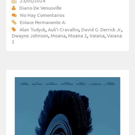
23/05/2024
Diario De Venusville
No Hay Comentarios
Enlace Permanente A:
Alan Tudyck
,
Auli'i Cravalho
,
David G. Derrick Jr.
,
Dwayne Johnson
,
Moana
,
Moana 2
,
Vaiana
,
Vaiana
2