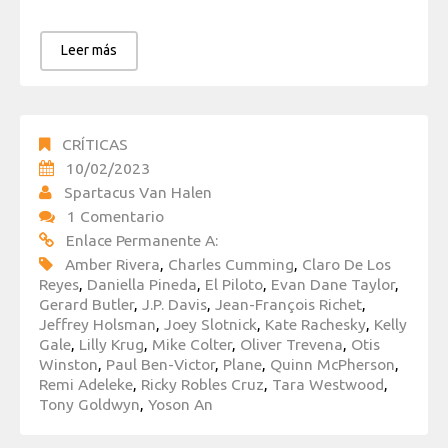
Leer más
CRÍTICAS
10/02/2023
Spartacus Van Halen
1 Comentario
Enlace Permanente A:
Amber Rivera
,
Charles Cumming
,
Claro De Los
Reyes
,
Daniella Pineda
,
El Piloto
,
Evan Dane Taylor
,
Gerard Butler
,
J.P. Davis
,
Jean-François Richet
,
Jeffrey Holsman
,
Joey Slotnick
,
Kate Rachesky
,
Kelly
Gale
,
Lilly Krug
,
Mike Colter
,
Oliver Trevena
,
Otis
Winston
,
Paul Ben-Victor
,
Plane
,
Quinn McPherson
,
Remi Adeleke
,
Ricky Robles Cruz
,
Tara Westwood
,
Tony Goldwyn
,
Yoson An