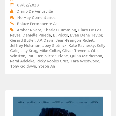
09/02/2023
Diario De Venusville
No Hay Comentarios
Enlace Permanente A:
Amber Rivera
,
Charles Cumming
,
Claro De Los
Reyes
,
Daniella Pineda
,
El Piloto
,
Evan Dane Taylor
,
Gerard Butler
,
J.P. Davis
,
Jean-François Richet
,
Jeffrey Holsman
,
Joey Slotnick
,
Kate Rachesky
,
Kelly
Gale
,
Lilly Krug
,
Mike Colter
,
Oliver Trevena
,
Otis
Winston
,
Paul Ben-Victor
,
Plane
,
Quinn McPherson
,
Remi Adeleke
,
Ricky Robles Cruz
,
Tara Westwood
,
Tony Goldwyn
,
Yoson An