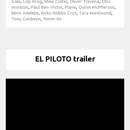
Gale
,
Lilly Krug
,
Mike Colter
,
Oliver Trevena
,
Otis
Winston
,
Paul Ben-Victor
,
Plane
,
Quinn McPherson
,
Remi Adeleke
,
Ricky Robles Cruz
,
Tara Westwood
,
Tony Goldwyn
,
Yoson An
EL PILOTO trailer