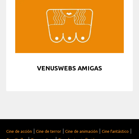
VENUSWEBS AMIGAS
|
|
|
|
Cine de acción
Cine de terror
Cine de animación
Cine fantástico