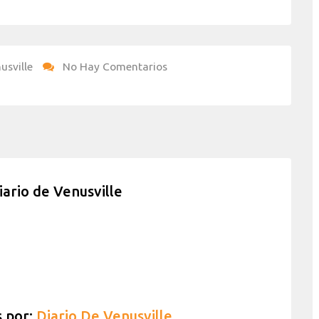
usville
No Hay Comentarios
iario de Venusville
s por:
Diario De Venusville