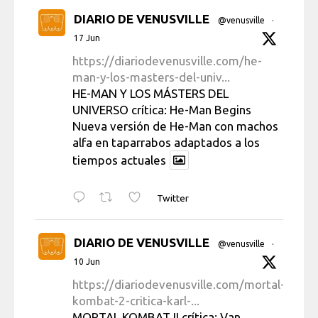
DIARIO DE VENUSVILLE
@venusville
·
17 Jun
https://diariodevenusville.com/he-
man-y-los-masters-del-univ...
HE-MAN Y LOS MÁSTERS DEL
UNIVERSO crítica: He-Man Begins
Nueva versión de He-Man con machos
alfa en taparrabos adaptados a los
tiempos actuales
Twitter
DIARIO DE VENUSVILLE
@venusville
·
10 Jun
https://diariodevenusville.com/mortal-
kombat-2-critica-karl-...
MORTAL KOMBAT II crítica: Van