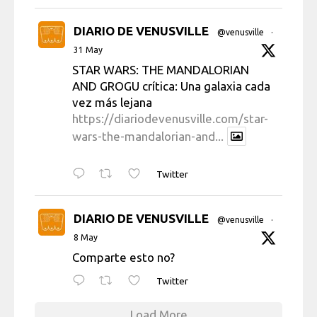
DIARIO DE VENUSVILLE
@venusville
·
31 May
STAR WARS: THE MANDALORIAN
AND GROGU crítica: Una galaxia cada
vez más lejana
https://diariodevenusville.com/star-
wars-the-mandalorian-and...
Twitter
DIARIO DE VENUSVILLE
@venusville
·
8 May
Comparte esto no?
Twitter
Load More