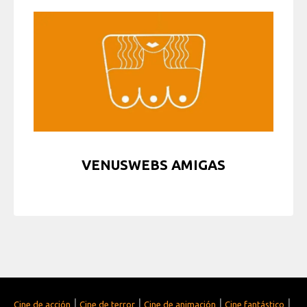
VENUSWEBS AMIGAS
|
|
|
|
Cine de acción
Cine de terror
Cine de animación
Cine fantástico